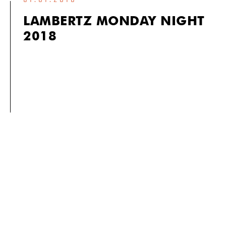
LAMBERTZ MONDAY NIGHT
2018
LAMBERTZ MONDAY NIGHT 2018
20 Jahre Lambertz „Monday Night“ stehen auch für 20